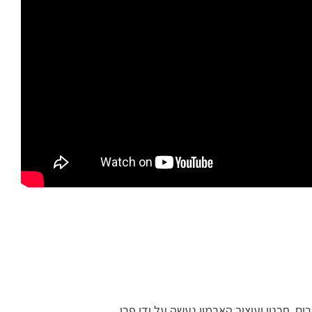
ים שיצר צוות סטודיו טוטם לארמון מגורים יוקרתי בניגריה שמתפרש על שטח של 12 אלף מטרים. תכנון ועיצוב הארמון נעשה על ידי פרי