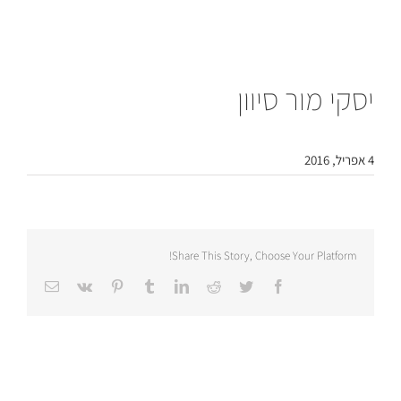
יסקי מור סיוון
4 אפריל, 2016
Share This Story, Choose Your Platform!
Email
Vk
Pinterest
Tumblr
LinkedIn
Reddit
Twitter
Facebook