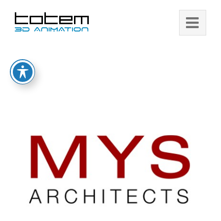
Ski
t
conten
View
Larger
Image