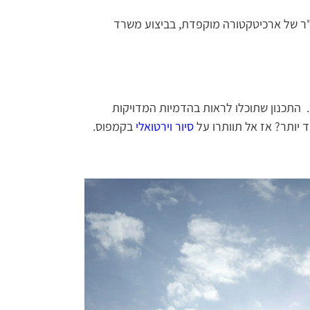
אקדמיה המובילה בארץ לאמנות ועיצוב מקימה בימים אלו קמפוס חדש ומודרני, שישתרע על פני כ- 42,000 מ"ר של ארכיטקטורה מוקפדת, בביצוע משרד
התכנון שתוכלו לראות בהדמיות המדויקות
ד יותר? אז אל תוותרו על
סיור וירטואלי
בקמפוס.