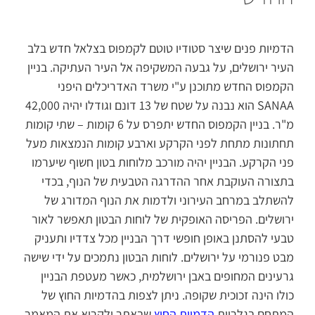
הדמיות פנים שיצר סטודיו טוטם לקמפוס בצלאל חדש בלב
העיר ירושלים, על גבעה המשקיפה אל העיר העתיקה. בניין
הקמפוס החדש מתוכנן ע"י משרד האדריכלים היפני
SANAA הוא נבנה על שטח של 13 דונם וגודלו יהיה 42,000
מ"ר. בניין הקמפוס החדש יתפרס על 6 קומות – שתי קומות
תחתונות מתחת לפני הקרקע וארבע קומות הנמצאות מעל
פני הקרקע. הבניין יהיה מורכב מלוחות בטון חשוף שיערמו
בתצורה העוקבת אחר ההדרגה הטבעית של הנוף, בכדי
להשתלב במרחב העירוני ולדמות את הנוף המדורג של
ירושלים. הפריסה האופקית של לוחות הבטון תאפשר לאור
טבעי להסתנן באופן חופשי דרך הבניין מכל צדדיו ותעניק
מבט פנורמי על ירושלים. לוחות הבטון נתמכים על ידי שישה
גרעינים המחופים באבן ירושלמית, כאשר מעטפת הבניין
כולו הינה זכוכית שקופה. ניתן לצפות בהדמיות החוץ של
המתחם בגלריית
הדמיות החוץ
שבאתר ולקרוא את המאמר